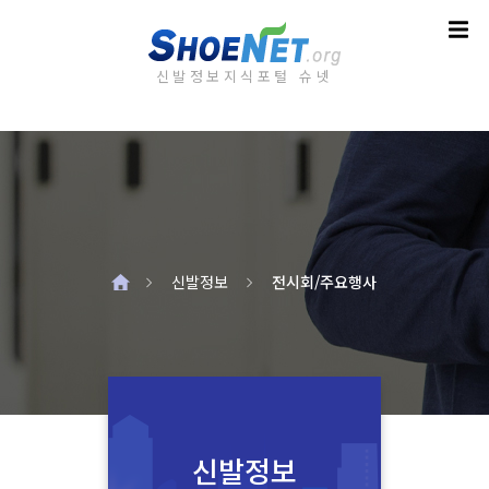
신발정보지식포털 슈넷
홈
신발정보
전시회/주요행사
신발정보