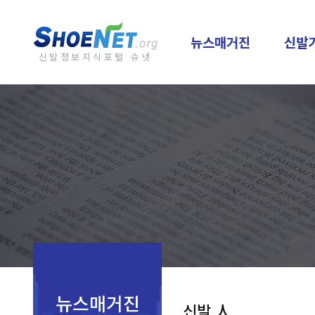
뉴스매거진
신발
신발정보지식포털 슈넷
뉴스매거진
신발 人