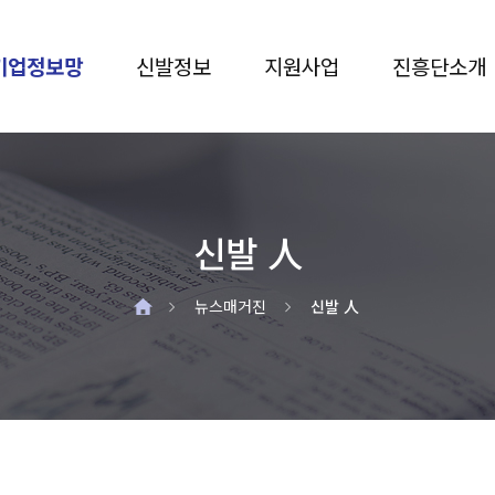
기업정보망
신발정보
지원사업
진흥단소개
신발 人
홈
뉴스매거진
신발 人